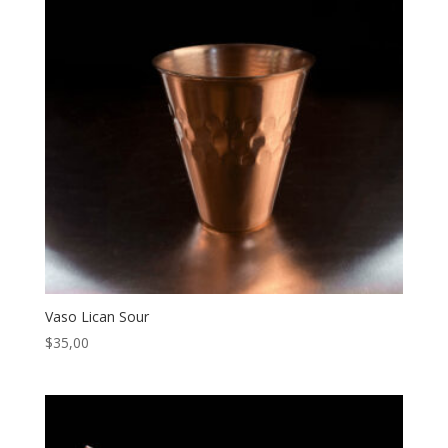
Vaso Lican Sour
$
35,00