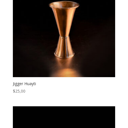
Jigger Huayti
$
25,00