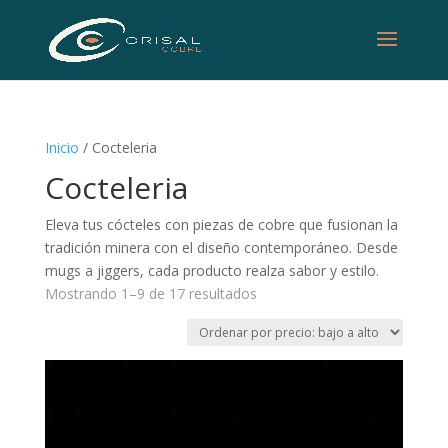
Inicio
/ Cocteleria
Cocteleria
Eleva tus cócteles con piezas de cobre que fusionan la
tradición minera con el diseño contemporáneo. Desde
mugs a jiggers, cada producto realza sabor y estilo.
Ordenado
Mostrando 1–9 de 17 resultados
por
precio:
bajo
a
alto