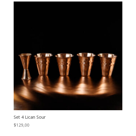
Set 4 Lican Sour
$
129,00